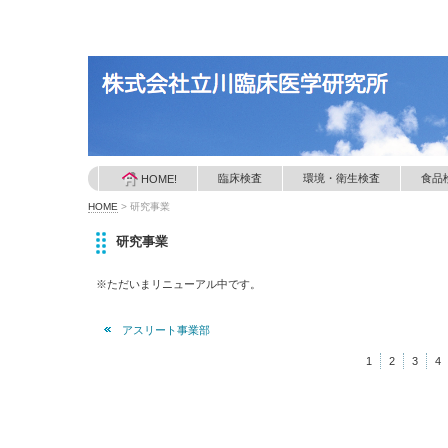
臨床検査
環境・衛生検査
食品
HOME!
HOME
>
研究事業
研究事業
※ただいまリニューアル中です。
アスリート事業部
1
2
3
4